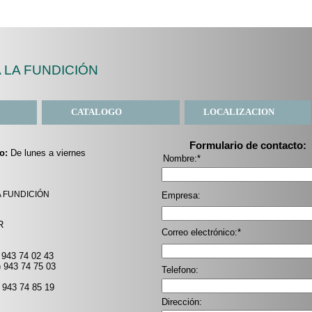
LA FUNDICIÓN
CATALOGO
LOCALIZACION
Formulario de contacto:
uo:
De lunes a viernes
Nombre:*
 FUNDICIÓN
Empresa:
R
Correo electrónico:*
 943 74 02 43
74 75 03
Telefono:
 943 74 85 19
Dirección: