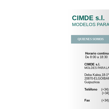
CIMDE s.l.
MODELOS PARA 
QUIENES SOMOS
Horario contin
De 8:00 a 18:30
CIMDE s.l.
MOLDES PARA LA
Deba Kalea,18-1º
20870-ELGOIBA
Guipuzkoa
Teléfono
(+34)
(+34) 943 
Fax
(+34)