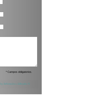
* Campos obligatorios.
 Informática Arlozaba
©
.